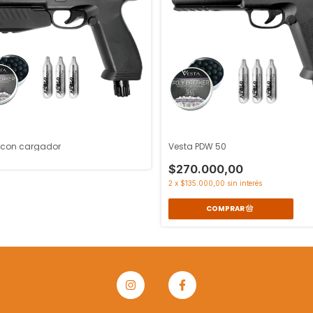
 con cargador
Vesta PDW 50
$270.000,00
2
x
$135.000,00
sin interés