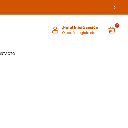
0
¡Hola!
Iniciá sesión
O podés registrarte
ONTACTO