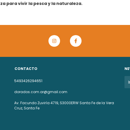
a para vivir la pesca y la naturaleza.
CONTACTO
NE
5493426294651
dorados.com.ar@gmail.com
Av. Facundo Zuviría 4719, S3000ERW Santa Fe de la Vera
Cruz, Santa Fe