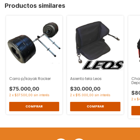
Productos similares
Carro p/kayak Rocker
Asiento tela Leos
Cha
Depo
$75.000,00
$30.000,00
$8
2
x
$37.500,00
sin interés
2
x
$15.000,00
sin interés
2
x
$