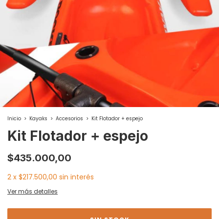
Inicio
>
Kayaks
>
Accesorios
>
Kit Flotador + espejo
Kit Flotador + espejo
$435.000,00
2
x
$217.500,00
sin interés
Ver más detalles